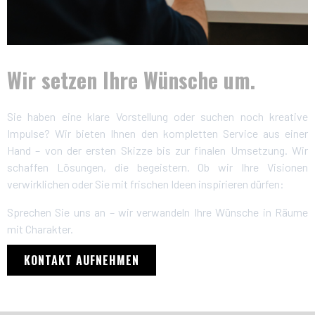
Wir setzen Ihre Wünsche um.
Sie haben eine klare Vorstellung oder suchen noch kreative
Impulse? Wir bieten Ihnen den kompletten Service aus einer
Hand – von der ersten Skizze bis zur finalen Umsetzung. Wir
schaffen Lösungen, die begeistern. Ob wir Ihre Visionen
verwirklichen oder Sie mit frischen Ideen inspirieren dürfen:
Sprechen Sie uns an – wir verwandeln Ihre Wünsche in Räume
mit Charakter.
KONTAKT AUFNEHMEN