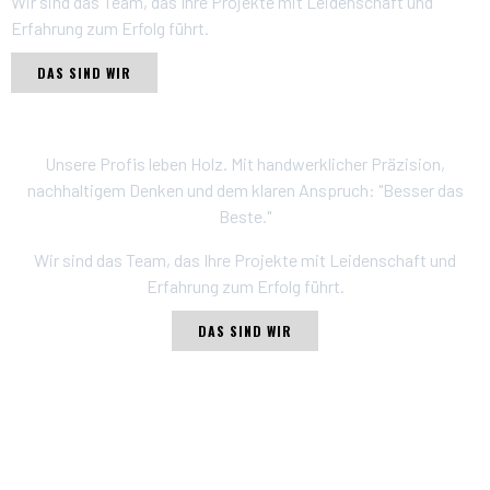
Wir sind das Team, das Ihre Projekte mit Leidenschaft und
Erfahrung zum Erfolg führt.
DAS SIND WIR
Unsere Profis leben Holz. Mit handwerklicher Präzision,
nachhaltigem Denken und dem klaren Anspruch: "Besser das
Beste."
Wir sind das Team, das Ihre Projekte mit Leidenschaft und
Erfahrung zum Erfolg führt.
DAS SIND WIR