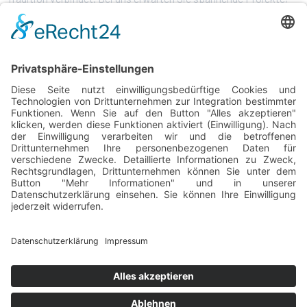
modernste Technik und ein Arbeitsumfeld, in dem Ihre
Leidenschaft zählt.
Jetzt bewerben und mit uns wachsen!
JETZT BEWERBEN
Tischlerei Ralf Goda GmbH
0 54 91 / 90 55 80
Mitglied der "
Tischler-Innung
info@tischlerei-goda.de
Vechta
"
Robert-Bosch-Str. 10 -
Impressum
|
Datenschutz
49401 Damme
Folgen Sie uns