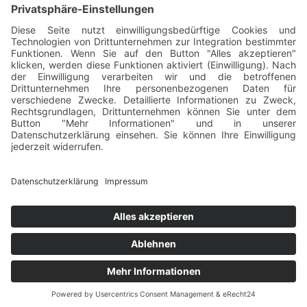
haben oder wenn gesetzliche Aufbewahrungspflichten der
Löschung entgegenstehen.
Tischlerei Ralf Goda GmbH
0 54 91 / 90 55 80
Mitglied der "
Tischler-Innung
info@tischlerei-goda.de
Vechta
"
Robert-Bosch-Str. 10 -
Impressum
|
Datenschutz
49401 Damme
Folgen Sie uns
auf Social Media!