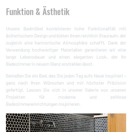
Funktion & Ästhetik
Unsere Badmöbel kombinieren hohe Funktionalität mit
ästhetischem Design und bieten Ihnen reichlich Stauraum, der
zugleich eine harmonische Atmosphäre schafft. Dank der
Verwendung hochwertiger Materialien garantieren wir eine
lange Lebensdauer und einen eleganten Look, der Ihr
Badezimmer in neuem Glanz erstrahlen lässt.
Genießen Sie ein Bad, das Sie jeden Tag aufs Neue inspiriert –
ganz nach Ihren Wünschen und mit höchster Präzision
gefertigt. Lassen Sie sich in unserer Galerie von unseren
Projekten für moderne und zeitlose
Badezimmereinrichtungen inspirieren.